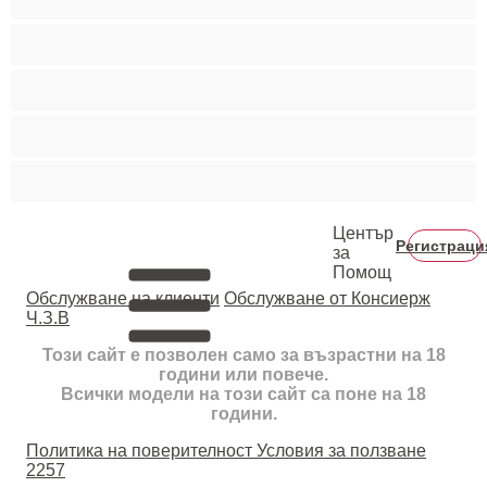
Тийнейджъри 18+
Фетиш
Цветнокожи
Червенокоси
Център
Регистраци
за
Помощ
Oбслужване на клиенти
Обслужване от Консиерж
Ч.З.В
Този сайт е позволен само за възрастни на 18
години или повече.
Всички модели на този сайт са поне на 18
години.
Политика на поверителност
Условия за ползване
2257