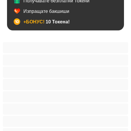
Получавате безплатни Токени
Изпращате бакшиши
+БОНУС!
10 Токена!
BDSM
Азиатки
Анален
Арабки
Бабички
Бели Момичета
Блондинки
Бременни