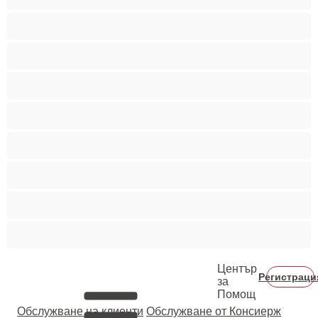
Най-добри за личен чат
Порно звезди
Пушещи жени
Средни гърди
Тийнейджъри 18+
Фетиш
Цветнокожи
Червенокоси
Център
Регистраци
за
Помощ
Oбслужване на клиенти
Обслужване от Консиерж