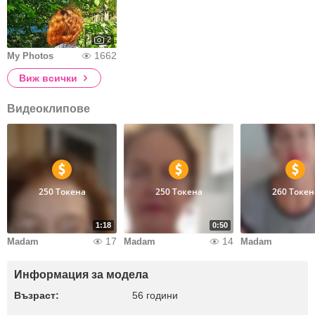
2
1662
My Photos
Виж всички
Видеоклипове
250 Токена
250 Токена
260 Токен
1:18
0:50
17
14
Madam
Madam
Madam
Информация за модела
Възраст:
56 години