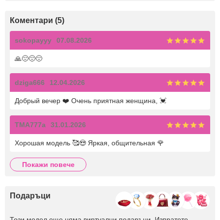
Коментари (5)
sokopayyy
07.08.2026
🙏😔😔😔
dziga666
12.04.2026
Добрый вечер ❤️ Очень приятная женщина, 💓
TMA777a
31.01.2026
Хорошая модель 🥰😍 Яркая, общительная 🌹
покажи повече
Подаръци
Този модел още няма виртуални подаръци. Изпратете