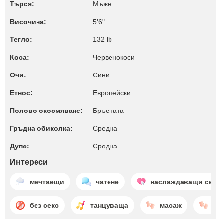
Търся:
Мъже
Височина:
5'6"
Тегло:
132 lb
Коса:
Червенокоси
Очи:
Сини
Етнос:
Европейски
Полово окосмяване:
Бръсната
Гръдна обиколка:
Среднa
Дупе:
Среднa
Интереси
мечтаещи
чатене
наслаждаващи се
без секс
танцуваща
масаж
в