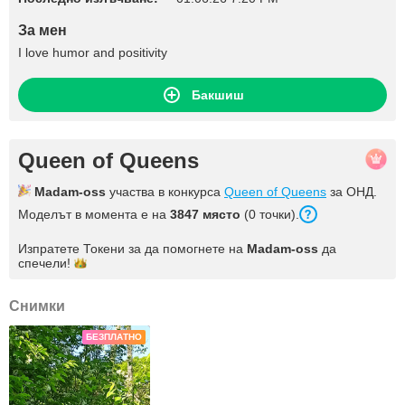
За мен
I love humor and positivity
Бакшиш
Queen of Queens
Madam-oss
участва в конкурса
Queen of Queens
за ОНД.
Моделът в момента е на
3847 място
(0 точки).
Изпратете Токени за да помогнете на
Madam-oss
да
спечели!
Снимки
БЕЗПЛАТНО