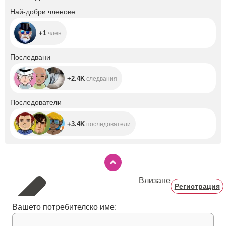
+1
Най-добри членове
+1
член
+2.4K
Последвани
+2.4K
следвания
+3.4K
Последователи
+3.4K
последователи
Влизане
Регистрация
Вашето потребителско име: