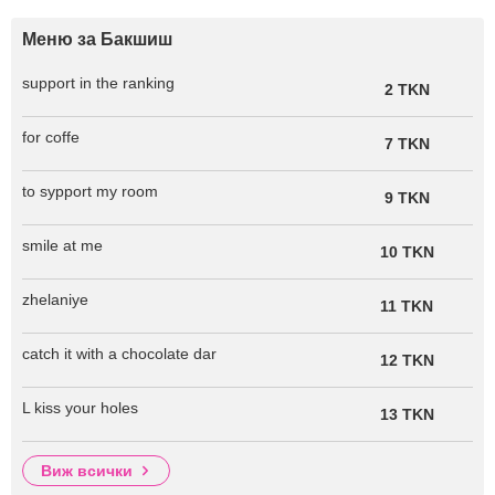
Меню за Бакшиш
support in the ranking
2 TKN
for coffe
7 TKN
to sypport my room
9 TKN
smile at me
10 TKN
zhelaniye
11 TKN
catch it with a chocolate dar
12 TKN
L kiss your holes
13 TKN
виж всички